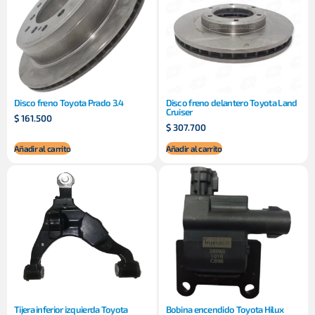
Disco freno Toyota Prado 3.4
Disco freno delantero Toyota Land
Cruiser
$
161.500
$
307.700
Añadir al carrito
Añadir al carrito
Tijera inferior izquierda Toyota
Bobina encendido Toyota Hilux