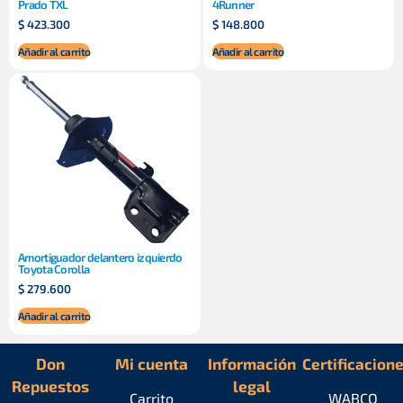
Prado TXL
4Runner
$
423.300
$
148.800
Añadir al carrito
Añadir al carrito
Amortiguador delantero izquierdo
Toyota Corolla
$
279.600
Añadir al carrito
Don
Mi cuenta
Información
Certificacion
Repuestos
legal
Carrito
WABCO