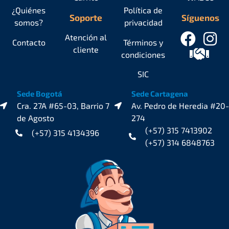
¿Quiénes
Política de
Soporte
Síguenos
somos?
privacidad
Atención al
Contacto
Términos y
cliente
condiciones
SIC
Sede Bogotá
Sede Cartagena
Cra. 27A #65-03, Barrio 7
Av. Pedro de Heredia #20-
de Agosto
274
(+57) 315 7413902
(+57) 315 4134396
(+57) 314 6848763