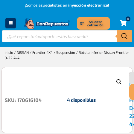
¡Somos especialistas en
inyección electronica!
0
Solicitar
cotización
Inicio
/
NISSAN
/
Frontier 4X4
/
Suspensión
/ Rótula inferior Nissan Frontier
D-22 4×4
R
$
i
N
F
4 disponibles
SKU: 170616104
D
2
4