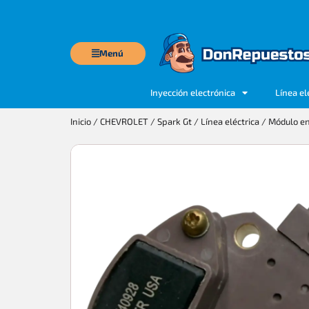
Menú
Inyección electrónica
Línea el
Inicio
/
CHEVROLET
/
Spark Gt
/
Línea eléctrica
/ Módulo en