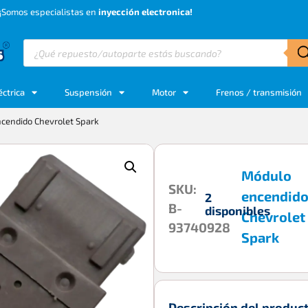
¡Somos especialistas en
inyección electronica!
éctrica
Suspensión
Motor
Frenos / transmisión
cendido Chevrolet Spark
Módulo
SKU:
encendid
2
B-
disponibles
Chevrolet
93740928
Spark
Descripción del produc