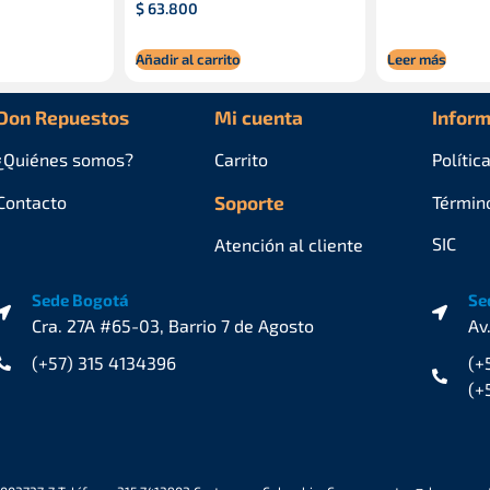
$
63.800
Añadir al carrito
Leer más
Don Repuestos
Mi cuenta
Inform
¿Quiénes
somos?
Carrito
Polític
Contacto
Soporte
Términ
SIC
Atención al cliente
Sede Bogotá
Se
Cra. 27A #65-03, Barrio 7 de Agosto
Av
(+57) 315 4134396
(+
(+