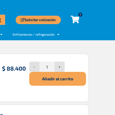
0
Solicitar cotización
Enfriamiento / refrigeración
-
+
$
88.400
o
Añadir al carrito
to