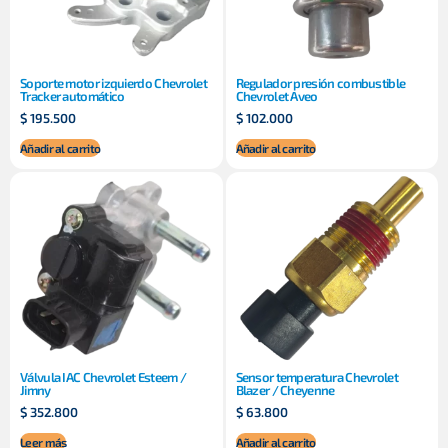
Soporte motor izquierdo Chevrolet
Regulador presión combustible
Tracker automático
Chevrolet Aveo
$
195.500
$
102.000
Añadir al carrito
Añadir al carrito
Válvula IAC Chevrolet Esteem /
Sensor temperatura Chevrolet
Jimny
Blazer / Cheyenne
$
352.800
$
63.800
Leer más
Añadir al carrito