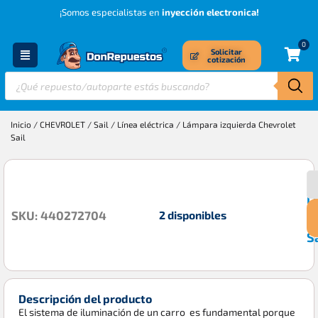
¡Somos especialistas en
inyección electronica!
0
Solicitar
cotización
Inicio
/
CHEVROLET
/
Sail
/
Línea eléctrica
/ Lámpara izquierda Chevrolet
Sail
L
$
i
2 disponibles
SKU: 440272704
C
Sa
Descripción del producto
El sistema de iluminación de un carro es fundamental porque