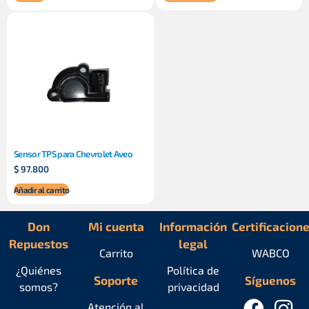
Sensor TPS para Chevrolet Aveo
$
97.800
Añadir al carrito
Don
Mi cuenta
Información
Certificacion
Repuestos
legal
Carrito
WABCO
¿Quiénes
Política de
Soporte
Síguenos
somos?
privacidad
Atención al