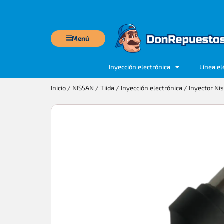
Menú
Inyección electrónica
Línea el
Inicio
/
NISSAN
/
Tiida
/
Inyección electrónica
/ Inyector Nis