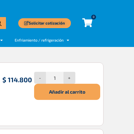
0
Solicitar cotización
Enfriamiento / refrigeración
-
+
$
114.800
Añadir al carrito