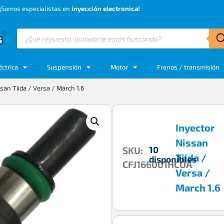
¡Somos especialistas en
inyección electronica!
éctrica
Suspensión
Motor
Frenos / transmisión
san Tiida / Versa / March 1.6
Inyector
Nissan
10
SKU:
Tiida /
disponibles
CFJ166001HCOA
Versa /
March 1.6