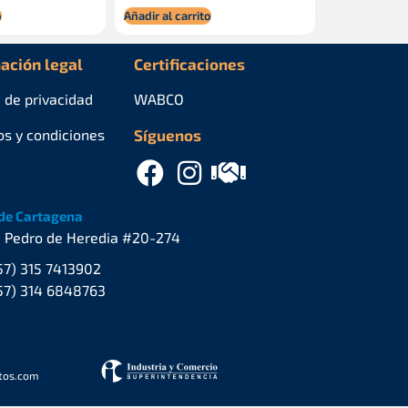
o
Añadir al carrito
ación legal
Certificaciones
a de privacidad
WABCO
os y condiciones
Síguenos
de Cartagena
. Pedro de Heredia #20-274
57) 315 7413902
57) 314 6848763
stos.com