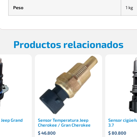
Peso
1 kg
Productos relacionados
s Jeep Grand
Sensor Temperatura Jeep
Sensor cigüeña
Cherokee / Gran Cherokee
3.7
$
46.800
$
80.800