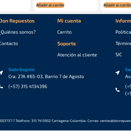
Añadir al carrito
Añadir al carrit
Don Repuestos
Mi cuenta
Inform
¿Quiénes
somos?
Carrito
Polític
Contacto
Soporte
Términ
SIC
Atención al cliente
Sede Bogotá
Se
Cra. 27A #65-03, Barrio 7 de Agosto
Av
(+57) 315 4134396
(+
(+
6003737-7 Teléfono: 315 7413902 Cartagena-Colombia. Correo: ventas@donrepue