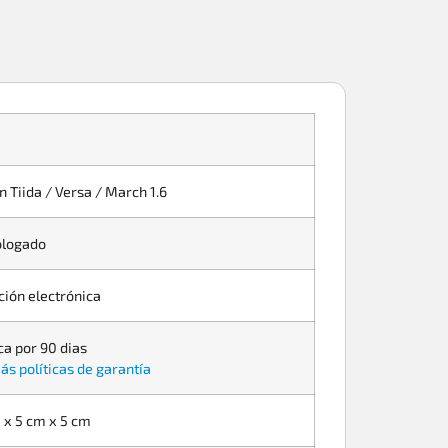
n Tiida / Versa / March 1.6
logado
ción electrónica
ca por 90 dias
ás políticas de garantía
 x 5 cm x 5 cm