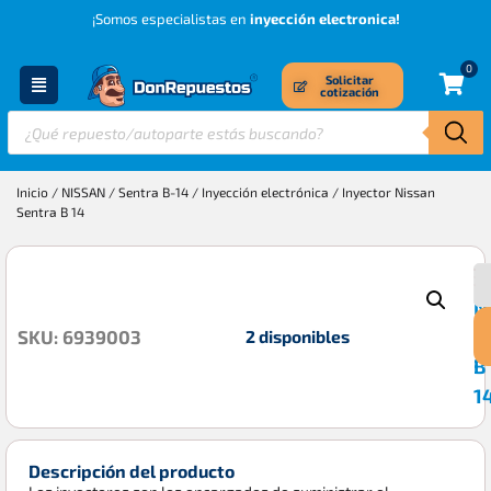
¡Somos especialistas en
inyección electronica!
0
Solicitar
cotización
Inicio
/
NISSAN
/
Sentra B-14
/
Inyección electrónica
/ Inyector Nissan
Sentra B 14
I
$
N
S
2 disponibles
SKU: 6939003
B
1
Descripción del producto