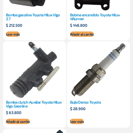
Bomba gasolina Toyota Hilux Vigo
Bobina encendido Toyota Hilux
2.7
4Runner
$
212.500
$
148.800
Leer más
Añadir al carrito
Bomba clutch Auxiliar Toyota Hilux
Bujía Denso Toyota
Vigo Gasolina
$
28.900
$
63.800
Añadir al carrito
Leer más