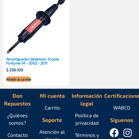
Amortiguador delantero Toyota
Fortuner M – 2002 – 2011
$
236.100
Añadir al carrito
Don
Mi cuenta
Información
Certificacion
Repuestos
legal
Carrito
WABCO
¿Quiénes
Política de
Soporte
Síguenos
somos?
privacidad
Atención al
Contacto
Términos y