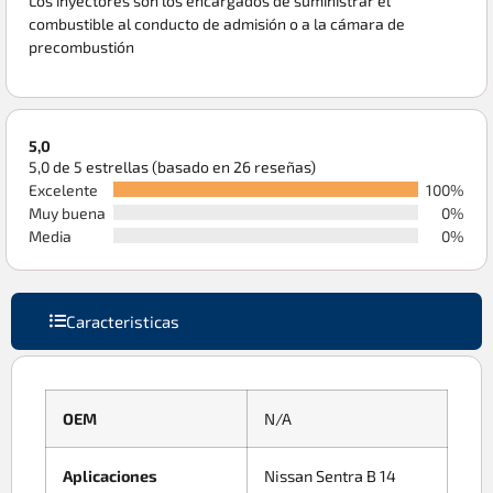
Los inyectores son los encargados de suministrar el
combustible al conducto de admisión o a la cámara de
precombustión
5,0
5,0 de 5 estrellas (basado en 26 reseñas)
Excelente
100%
Muy buena
0%
Media
0%
Caracteristicas
OEM
N/A
Aplicaciones
Nissan Sentra B 14