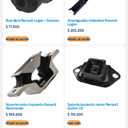
Buje tijera Renault Logan / Sandero
Amortiguador delantero Renault
Logan
$
17.000
$
205.200
Añadir al carrito
Añadir al carrito
Soporte motor izquierdo Renault
Soporte izquierdo motor Renault
Newmaster
Duster 2.0
$
199.800
$
110.500
Añadir al carrito
Leer más