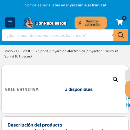
¡Somos especialistas en
inyección electronica!
0
Solicitar
cotización
Inicio
/
CHEVROLET
/
Sprint
/
Inyección electrónica
/ Inyector Chevrolet
Sprint (6 Huecos)
I
$
C
S
3 disponibles
SKU: 6914015A
(
H
Descripción del producto