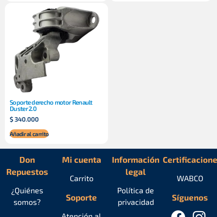
Soporte derecho motor Renault
Duster 2.0
$
340.000
Añadir al carrito
Don
Mi cuenta
Información
Certificacion
Repuestos
legal
Carrito
WABCO
¿Quiénes
Política de
Soporte
Síguenos
somos?
privacidad
Atención al