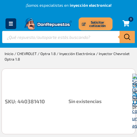
¡Somos especialistas en
inyección electronica!
0
Solicitar
cotización
Inicio
/
CHEVROLET
/
Optra 1.8
/
Inyección Electrónica
/ Inyector Chevrolet
Optra 1.8
I
So
C
n
O
es
Sin existencias
SKU: 440381410
1.
p
c
u
a