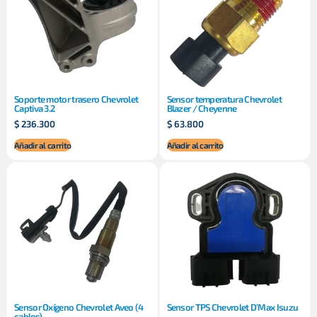
Soporte motor trasero Chevrolet
Sensor temperatura Chevrolet
Captiva 3.2
Blazer / Cheyenne
$
236.300
$
63.800
Añadir al carrito
Añadir al carrito
Sensor Oxígeno Chevrolet Aveo (4
Sensor TPS Chevrolet D’Max Isuzu
cables)