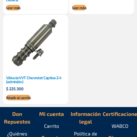
Leer más
Leer más
Válvula VVT Chevrolet Captiva 2.4
(admisión)
$
225.300
Añadir al carrito
Don
Mi cuenta
Información
Certificacion
Repuestos
legal
Carrito
WABCO
¿Quiénes
Política de