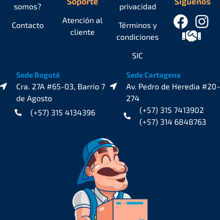
Soporte
Síguenos
somos?
privacidad
Atención al
Contacto
Términos y
cliente
condiciones
SIC
Sede Bogotá
Sede Cartagena
Cra. 27A #65-03, Barrio 7
Av. Pedro de Heredia #20-
de Agosto
274
(+57) 315 7413902
(+57) 315 4134396
(+57) 314 6848763