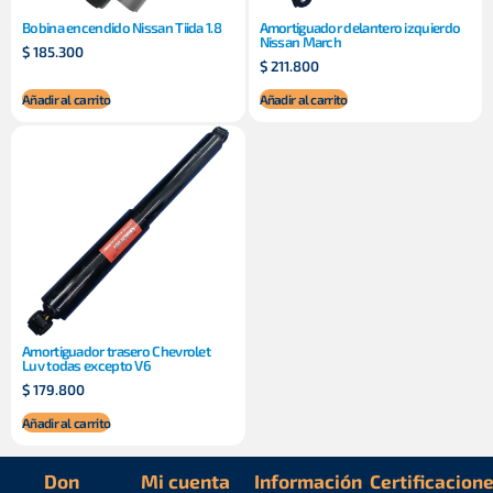
Bobina encendido Nissan Tiida 1.8
Amortiguador delantero izquierdo
Nissan March
$
185.300
$
211.800
Añadir al carrito
Añadir al carrito
Amortiguador trasero Chevrolet
Luv todas excepto V6
$
179.800
Añadir al carrito
Don
Mi cuenta
Información
Certificacion