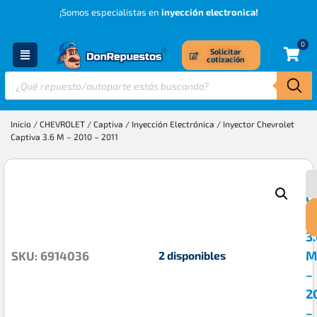
¡Somos especialistas en
inyección electronica!
0
Solicitar
cotización
Inicio
/
CHEVROLET
/
Captiva
/
Inyección Electrónica
/ Inyector Chevrolet
Captiva 3.6 M – 2010 – 2011
I
$
C
C
3
M
2 disponibles
SKU: 6914036
–
2
–