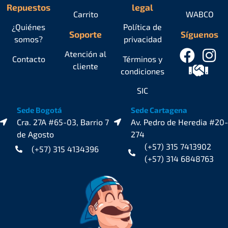
Repuestos
legal
Carrito
WABCO
¿Quiénes
Política de
Soporte
Síguenos
somos?
privacidad
Atención al
Contacto
Términos y
cliente
condiciones
SIC
Sede Bogotá
Sede Cartagena
Cra. 27A #65-03, Barrio 7
Av. Pedro de Heredia #20-
de Agosto
274
(+57) 315 7413902
(+57) 315 4134396
(+57) 314 6848763