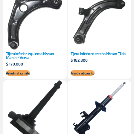
Tijera inferior izquierda Nissan
Tijera Inferior derecha Nissan Tiida
March / Versa
$
182.800
$
170.000
Añadir al carrito
Añadir al carrito