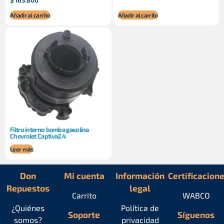
$
165.800
Añadir al carrito
Añadir al carrito
Filtro interno bomba gasolina
Chevrolet Captiva2.4
Leer más
Don
Mi cuenta
Información
Certificacion
Repuestos
legal
Carrito
WABCO
¿Quiénes
Política de
Soporte
Síguenos
somos?
privacidad