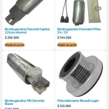
Bomba gasolina Chevrolet Captiva
Bomba gasolina Chevrolet D’Max
3.2 (con retorno)
2.4 / 3.5
$
259.300
$
144.500
Añadir al carrito
Añadir al carrito
Bomba gasolina TBI Chevrolet
Polea alternador Renault Logan
Blazer
$
123.300