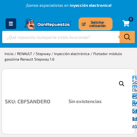
¡Somos especialistas en
inyección electronica!
0
Solicitar
cotización
Inicio
/
RENAULT
/
Stepway
/
Inyección electrónica
/ Flotador módulo
gasolina Renault Stepway 1.6
F
So
m
n
g
es
Sin existencias
SKU: CBFSANDERO
R
p
S
c
1.
u
a