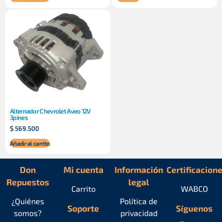
Alternador Chevrolet Aveo 12V
3pines
$
569.500
Añadir al carrito
Don
Mi cuenta
Información
Certificacion
Repuestos
legal
Carrito
WABCO
¿Quiénes
Política de
Soporte
Síguenos
somos?
privacidad