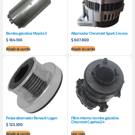
Bomba gasolina Mazda 3
Alternador Chevrolet Spark Cronos
$
164.100
$
607.800
Añadir al carrito
Añadir al carrito
Polea alternador Renault Logan
Filtro interno bomba gasolina
Chevrolet Captiva2.4
$
123.300
Añadir al carrito
Leer más