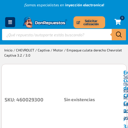
¡Somos especialistas en
inyección electronica!
0
Solicitar
cotización
Inicio
/
CHEVROLET
/
Captiva
/
Motor
/ Empaque culata derecho Chevrolet
Captiva 3.2 / 3.0
E
So
c
n
d
es
C
p
Sin existencias
SKU: 460029300
C
c
3.
u
a
/
3