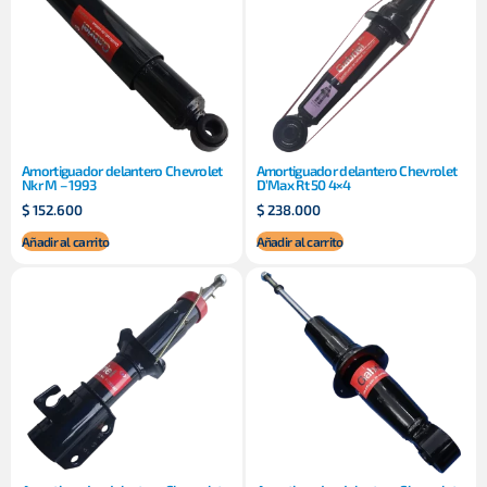
Amortiguador delantero Chevrolet
Amortiguador delantero Chevrolet
Nkr M – 1993
D’Max Rt 50 4×4
$
152.600
$
238.000
Añadir al carrito
Añadir al carrito