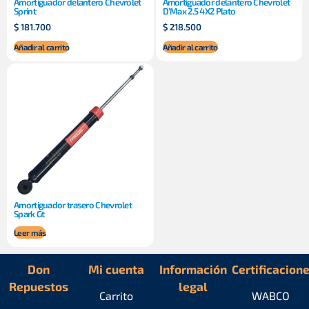
Amortiguador delantero Chevrolet
Amortiguador delantero Chevrolet
Sprint
D’Max 2.5 4X2 Plato
$
181.700
$
218.500
Añadir al carrito
Añadir al carrito
Amortiguador trasero Chevrolet
Spark Gt
Leer más
Don
Mi cuenta
Información
Certificacion
Repuestos
legal
Carrito
WABCO