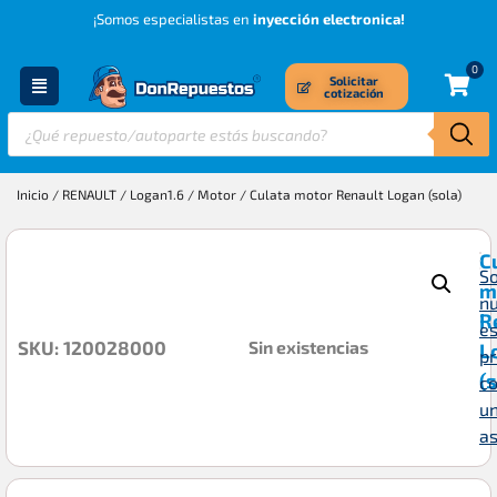
¡Somos especialistas en
inyección electronica!
0
Solicitar
cotización
Inicio
/
RENAULT
/
Logan1.6
/
Motor
/ Culata motor Renault Logan (sola)
C
So
m
n
R
es
Sin existencias
SKU: 120028000
L
p
(
c
u
a