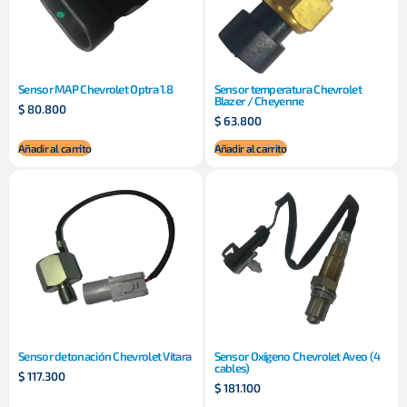
Sensor MAP Chevrolet Optra 1.8
Sensor temperatura Chevrolet
Blazer / Cheyenne
$
80.800
$
63.800
Añadir al carrito
Añadir al carrito
Sensor detonación Chevrolet Vitara
Sensor Oxígeno Chevrolet Aveo (4
cables)
$
117.300
$
181.100