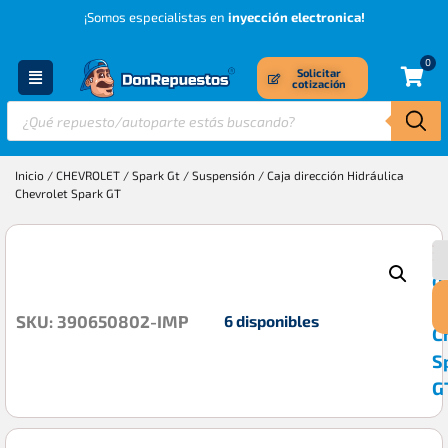
¡Somos especialistas en
inyección electronica!
0
Solicitar
cotización
Inicio
/
CHEVROLET
/
Spark Gt
/
Suspensión
/ Caja dirección Hidráulica
Chevrolet Spark GT
C
$
d
H
6 disponibles
SKU: 390650802-IMP
C
S
G