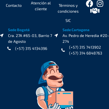
Atención al
Contacto
Términos y
cliente
condiciones
SIC
Sede Bogotá
Sede Cartagena
Cra. 27A #65-03, Barrio 7
Av. Pedro de Heredia #20-
de Agosto
274
(+57) 315 7413902
(+57) 315 4134396
(+57) 314 6848763