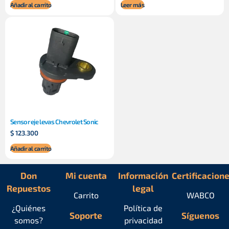
Añadir al carrito
Leer más
Sensor eje levas Chevrolet Sonic
$
123.300
Añadir al carrito
Don
Mi cuenta
Información
Certificacion
Repuestos
legal
Carrito
WABCO
¿Quiénes
Política de
Soporte
Síguenos
somos?
privacidad