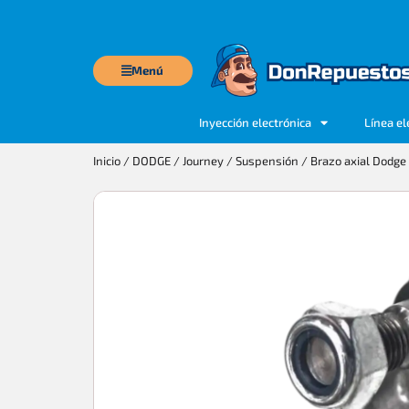
Menú
Inyección electrónica
Línea el
Inicio
/
DODGE
/
Journey
/
Suspensión
/ Brazo axial Dodge