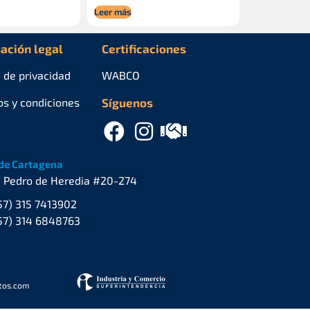
Leer más
ación legal
Certificaciones
a de privacidad
WABCO
os y condiciones
Síguenos
de Cartagena
. Pedro de Heredia #20-274
57) 315 7413902
57) 314 6848763
stos.com