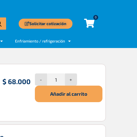
0
Solicitar cotización
Enfriamiento / refrigeración
-
+
$
68.000
Añadir al carrito
to