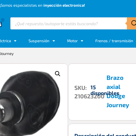
¡Somos especialistas en
inyección electronica!
éctrica
Suspensión
Motor
Frenos / transmisión
 Journey
Brazo
axial
15
SKU:
disponibles
Dodge
210623200
Journey
Descripción del produc