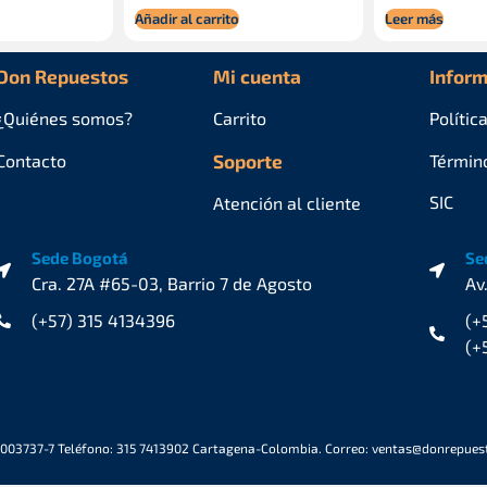
Añadir al carrito
Leer más
Don Repuestos
Mi cuenta
Inform
¿Quiénes
somos?
Carrito
Polític
Contacto
Soporte
Términ
SIC
Atención al cliente
Sede Bogotá
Se
Cra. 27A #65-03, Barrio 7 de Agosto
Av
(+57) 315 4134396
(+
(+
6003737-7 Teléfono: 315 7413902 Cartagena-Colombia. Correo: ventas@donrepue