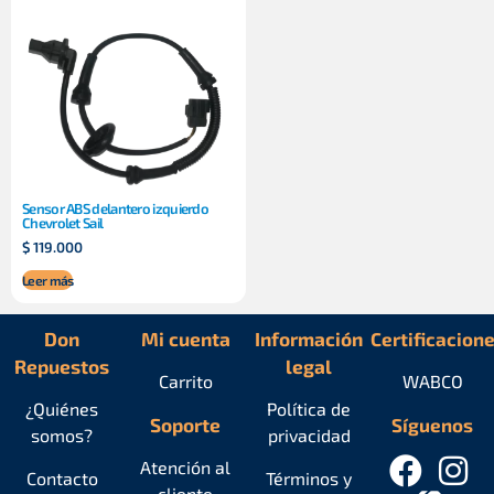
Sensor ABS delantero izquierdo
Chevrolet Sail
$
119.000
Leer más
Don
Mi cuenta
Información
Certificacion
Repuestos
legal
Carrito
WABCO
¿Quiénes
Política de
Soporte
Síguenos
somos?
privacidad
Atención al
Contacto
Términos y
cliente