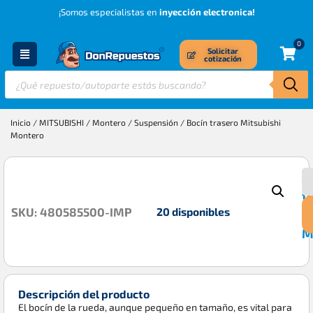
¡Somos especialistas en
inyección electronica!
0
Solicitar
cotización
Inicio
/
MITSUBISHI
/
Montero
/
Suspensión
/ Bocín trasero Mitsubishi
Montero
B
$
t
20 disponibles
SKU: 480585500-IMP
M
M
Descripción del producto
El bocín de la rueda, aunque pequeño en tamaño, es vital para