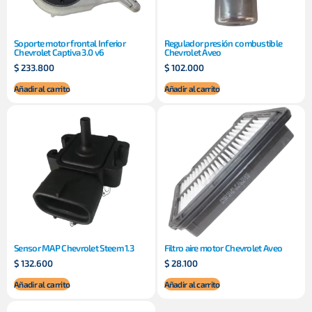
Soporte motor frontal Inferior
Regulador presión combustible
Chevrolet Captiva 3.0 v6
Chevrolet Aveo
$
233.800
$
102.000
Añadir al carrito
Añadir al carrito
Sensor MAP Chevrolet Steem 1.3
Filtro aire motor Chevrolet Aveo
$
132.600
$
28.100
Añadir al carrito
Añadir al carrito