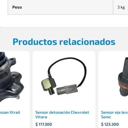
Peso
3 kg
Productos relacionados
ssan Xtrail
Sensor detonación Chevrolet
Sensor eje lev
Vitara
Sonic
$
117.300
$
123.300