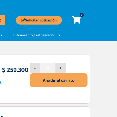
0
Solicitar cotización
Enfriamiento / refrigeración
-
+
$
259.300
Añadir al carrito
3
to