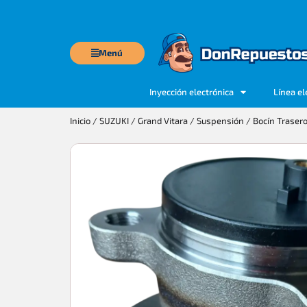
Menú
Inyección electrónica
Línea el
Inicio
/
SUZUKI
/
Grand Vitara
/
Suspensión
/ Bocín Traser