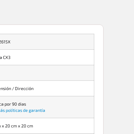
2615X
a CX3
nsión / Dirección
ca por 90 dias
ás políticas de garantía
 x 20 cm x 20 cm