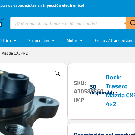
¡Somos especialistas en
inyección electronica!
éctrica
Suspensión
Motor
Frenos / transmisión
o Mazda CX3 4×2
Bocín
SKU:
Trasero
30
470585560-
disponibles
Mazda CX
IMP
4×2
Descripción del produc