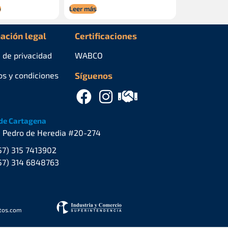
o
Leer más
ación legal
Certificaciones
a de privacidad
WABCO
os y condiciones
Síguenos
de Cartagena
. Pedro de Heredia #20-274
57) 315 7413902
57) 314 6848763
stos.com