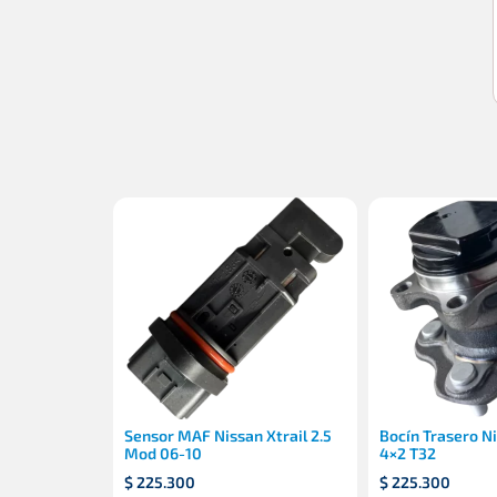
Sensor MAF Nissan Xtrail 2.5
Bocín Trasero Ni
Mod 06-10
4×2 T32
$
225.300
$
225.300