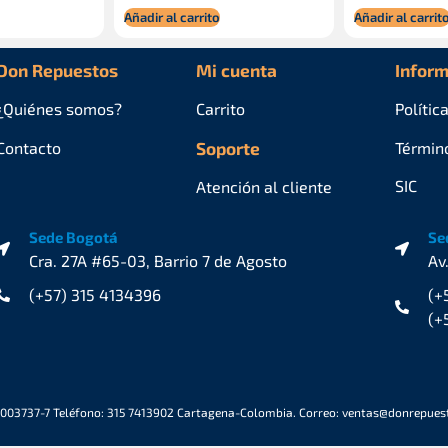
Añadir al carrito
Añadir al carrit
Don Repuestos
Mi cuenta
Inform
¿Quiénes
somos?
Carrito
Polític
Contacto
Soporte
Términ
SIC
Atención al cliente
Sede Bogotá
Se
Cra. 27A #65-03, Barrio 7 de Agosto
Av
(+57) 315 4134396
(+
(+
6003737-7 Teléfono: 315 7413902 Cartagena-Colombia. Correo: ventas@donrepue