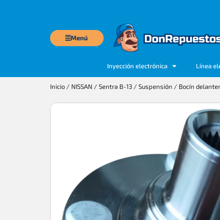
Menú
Inyección electrónica
Línea el
Inicio
/
NISSAN
/
Sentra B-13
/
Suspensión
/ Bocín delante