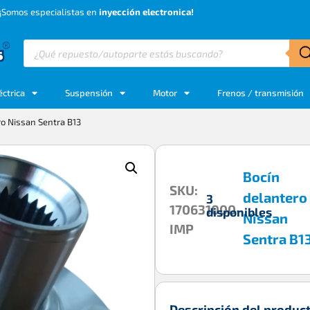
¡Somos especialistas en
inyección electronica!
éctrica
Suspensión
Motor
Frenos / transmisión
ro Nissan Sentra B13
Bocín
SKU:
delantero
3
170631000-
disponibles
Nissan
IMP
Sentra B1
Descripción del produc