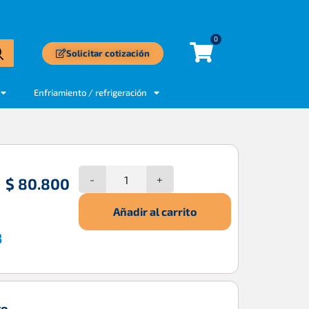
0
Solicitar cotización
Enfriamiento / refrigeración
-
+
$
80.800
Añadir al carrito
3
to