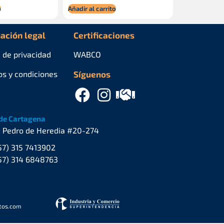
o
Añadir al carrito
ación legal
Certificaciones
a de privacidad
WABCO
os y condiciones
Síguenos
de Cartagena
. Pedro de Heredia #20-274
57) 315 7413902
57) 314 6848763
stos.com