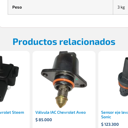
Peso
3 kg
Productos relacionados
vrolet Steem
Válvula IAC Chevrolet Aveo
Sensor eje lev
Sonic
$
85.000
$
123.300