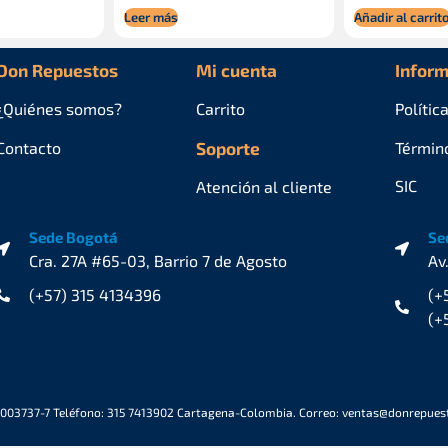
Leer más
Añadir al carrit
Don Repuestos
Mi cuenta
Inform
¿Quiénes
somos?
Carrito
Polític
Contacto
Soporte
Términ
SIC
Atención al cliente
Sede Bogotá
Se
Cra. 27A #65-03, Barrio 7 de Agosto
Av
(+57) 315 4134396
(+
(+
6003737-7 Teléfono: 315 7413902 Cartagena-Colombia. Correo: ventas@donrepue