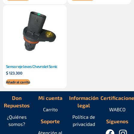
Sensor eje levas Chevrolet Sonic
$
123.300
Añadir al carrito
Don
Mi cuenta
Información
Certificacion
Repuestos
legal
Carrito
WABCO
¿Quiénes
Política de
Soporte
Síguenos
somos?
privacidad
Atención al