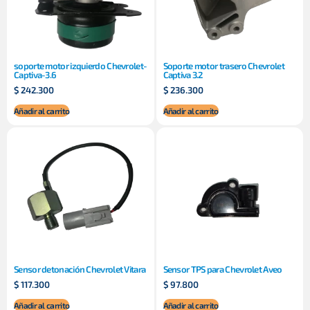
soporte motor izquierdo Chevrolet-
Soporte motor trasero Chevrolet
Captiva-3.6
Captiva 3.2
$
242.300
$
236.300
Añadir al carrito
Añadir al carrito
Sensor detonación Chevrolet Vitara
Sensor TPS para Chevrolet Aveo
$
117.300
$
97.800
Añadir al carrito
Añadir al carrito