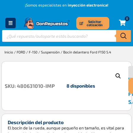
¡Somos especialistas en
inyección electronica!
0
Solicitar
cotización
Inicio
/
FORD
/
F-150
/
Suspensión
/ Bocín delantero Ford F150 5.4
B
$
d
F
8 disponibles
SKU: 480631010-IMP
F
5
Descripción del producto
El bocín de la rueda, aunque pequeño en tamaño, es vital para