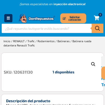
¡Somos especialistas en
inyección electronica!
0
Solicitar
cotización
Inicio
/
RENAULT
/
Trafic
/
Rodamientos / Balineras
/ Balinera rueda
delantera Renault Trafic
B
$
r
d
1 disponibles
SKU: 120631130
R
T
Descripción del producto