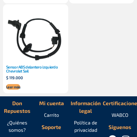
Sensor ABS delantero izquierdo
Chevrolet Sail
$
119.000
Leer más
Don
Mi cuenta
Información
Certificacion
Repuestos
legal
Carrito
WABCO
¿Quiénes
Política de
Soporte
Síguenos
somos?
privacidad