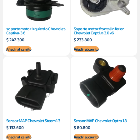
soporte motor izquierdo Chevrolet-
Soporte motor frontal Inferior
Captiva-3.6
Chevrolet Captiva 3.0 v6
$
242.300
$
233.800
Añadir al carrito
Añadir al carrito
Sensor MAP Chevrolet Steem 1.3
Sensor MAP Chevrolet Optra 1.8
$
132.600
$
80.800
Añadir al carrito
Añadir al carrito