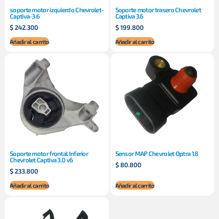
soporte motor izquierdo Chevrolet-
Soporte motor trasero Chevrolet
Captiva-3.6
Captiva 3.6
$
242.300
$
199.800
Añadir al carrito
Añadir al carrito
Soporte motor frontal Inferior
Sensor MAP Chevrolet Optra 1.8
Chevrolet Captiva 3.0 v6
$
80.800
$
233.800
Añadir al carrito
Añadir al carrito