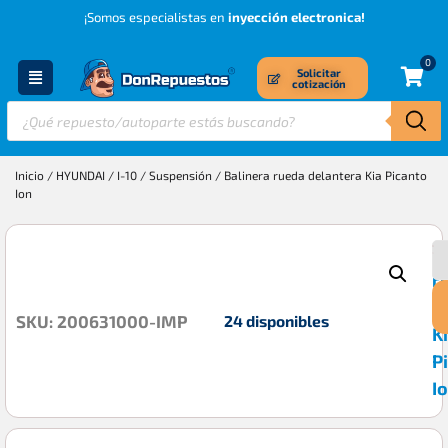
¡Somos especialistas en
inyección electronica!
0
Solicitar
cotización
Inicio
/
HYUNDAI
/
I-10
/
Suspensión
/ Balinera rueda delantera Kia Picanto
Ion
B
$
r
d
24 disponibles
SKU: 200631000-IMP
K
P
I