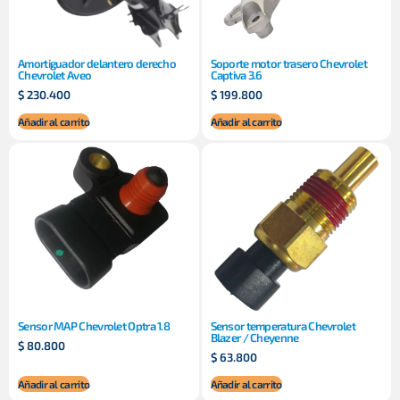
Amortiguador delantero derecho
Soporte motor trasero Chevrolet
Chevrolet Aveo
Captiva 3.6
$
230.400
$
199.800
Añadir al carrito
Añadir al carrito
Sensor MAP Chevrolet Optra 1.8
Sensor temperatura Chevrolet
Blazer / Cheyenne
$
80.800
$
63.800
Añadir al carrito
Añadir al carrito