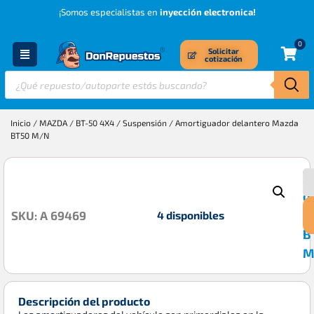
¡Somos especialistas en
inyección electronica!
0
Solicitar
cotización
Inicio
/
MAZDA
/
BT-50 4X4
/
Suspensión
/ Amortiguador delantero Mazda
BT50 M/N
A
$
d
M
4 disponibles
SKU: A 69469
B
M
Descripción del producto