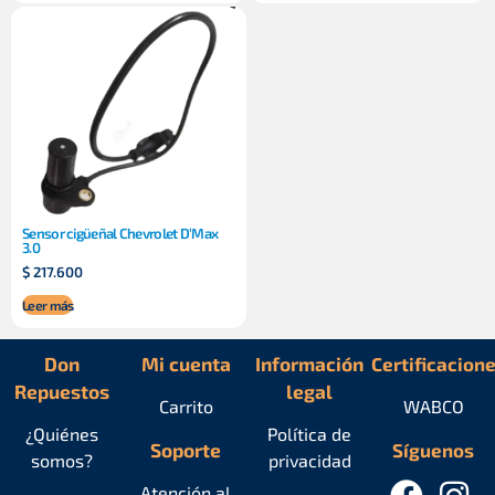
Sensor cigüeñal Chevrolet D’Max
3.0
$
217.600
Leer más
Don
Mi cuenta
Información
Certificacion
Repuestos
legal
Carrito
WABCO
¿Quiénes
Política de
Soporte
Síguenos
somos?
privacidad
Atención al