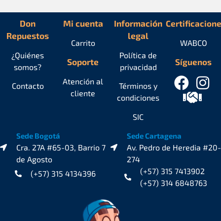
Don
Mi cuenta
Información
Certificacion
Repuestos
legal
Carrito
WABCO
¿Quiénes
Política de
Soporte
Síguenos
somos?
privacidad
Atención al
Contacto
Términos y
cliente
condiciones
SIC
Sede Bogotá
Sede Cartagena
Cra. 27A #65-03, Barrio 7
Av. Pedro de Heredia #20-
de Agosto
274
(+57) 315 7413902
(+57) 315 4134396
(+57) 314 6848763