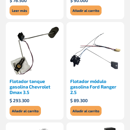
$
76.500
$
90.000
Leer más
Añadir al carrito
Flotador tanque
Flotador módulo
gasolina Chevrolet
gasolina Ford Ranger
Dmax 3.5
2.5
$
293.300
$
89.300
Añadir al carrito
Añadir al carrito