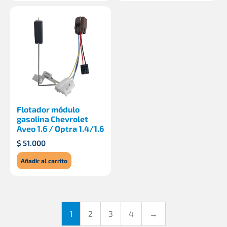
Flotador módulo
gasolina Chevrolet
Aveo 1.6 / Optra 1.4/1.6
$
51.000
Añadir al carrito
1
2
3
4
→