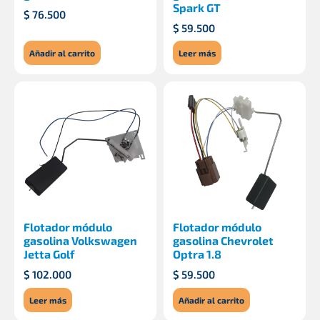
Spark GT
$
76.500
$
59.500
Añadir al carrito
Leer más
Flotador módulo
Flotador módulo
gasolina Volkswagen
gasolina Chevrolet
Jetta Golf
Optra 1.8
$
102.000
$
59.500
Leer más
Añadir al carrito