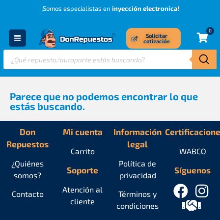
¡Somos especialistas en
inyección electronica!
0
Solicitar
cotización
Parece que no podemos encontrar lo que
estás buscando.
Don
Mi cuenta
Información
Certificacion
Repuestos
legal
Carrito
WABCO
¿Quiénes
Política de
Soporte
Síguenos
somos?
privacidad
Atención al
Contacto
Términos y
cliente
condiciones