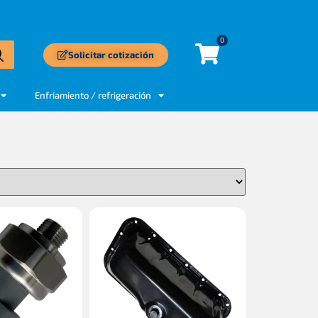
0
Solicitar cotización
Enfriamiento / refrigeración