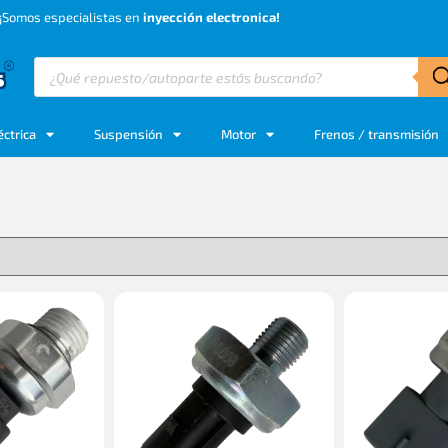
¡Somos especialistas en
inyección electronica!
éctrica
Suspensión
Motor
Frenos / transmisión