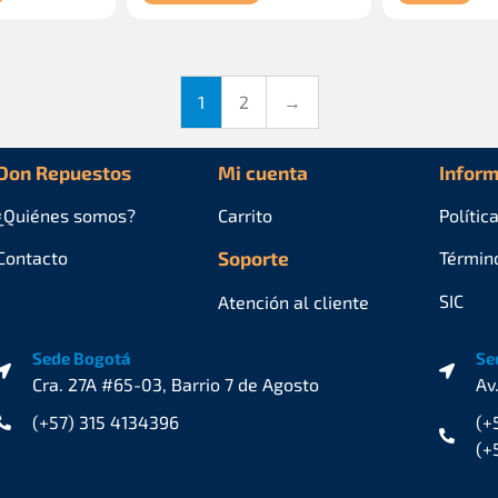
1
2
→
Don Repuestos
Mi cuenta
Inform
¿Quiénes
somos?
Carrito
Polític
Contacto
Soporte
Términ
SIC
Atención al cliente
Sede Bogotá
Se
Cra. 27A #65-03, Barrio 7 de Agosto
Av
(+57) 315 4134396
(+
(+