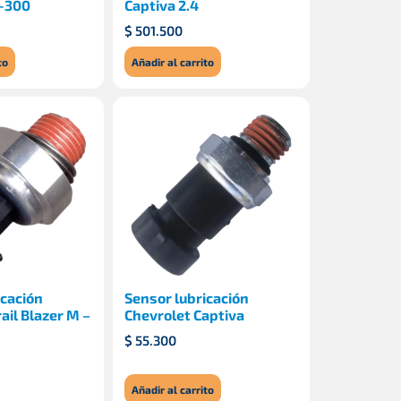
N-300
Captiva 2.4
$
501.500
to
Añadir al carrito
icación
Sensor lubricación
ail Blazer M –
Chevrolet Captiva
$
55.300
Añadir al carrito