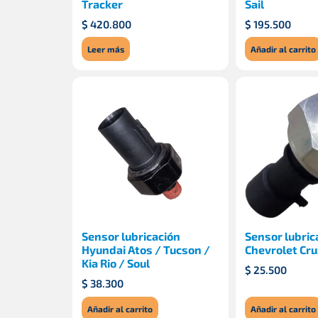
Tracker
Sail
$
420.800
$
195.500
Leer más
Añadir al carrito
Sensor lubricación
Sensor lubric
Hyundai Atos / Tucson /
Chevrolet Cru
Kia Rio / Soul
$
25.500
$
38.300
Añadir al carrito
Añadir al carrito