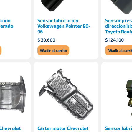
ación
Sensor lubricación
Sensor pres
verado
Volkswagen Pointer 90-
direccion hi
96
Toyota Rav
$
30.600
$
124.100
Añadir al carrito
Añadir al carri
Chevrolet
Cárter motor Chevrolet
Sensor lubr