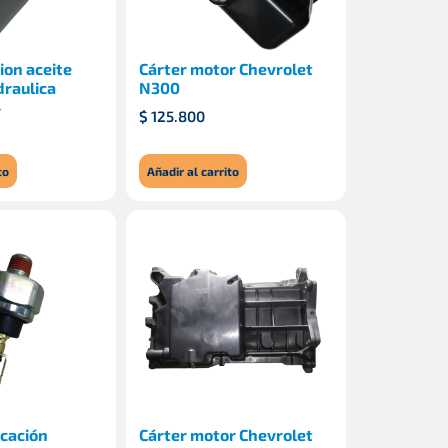
ion aceite
Cárter motor Chevrolet
draulica
N300
4
$
125.800
to
Añadir al carrito
icación
Cárter motor Chevrolet