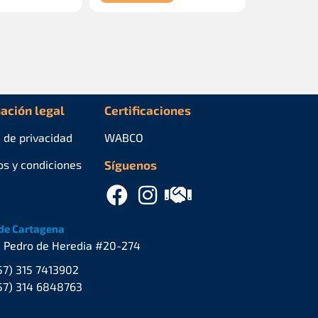
ación legal
Certificaciones
a de privacidad
WABCO
os y condiciones
Síguenos
de Cartagena
. Pedro de Heredia #20-274
57) 315 7413902
57) 314 6848763