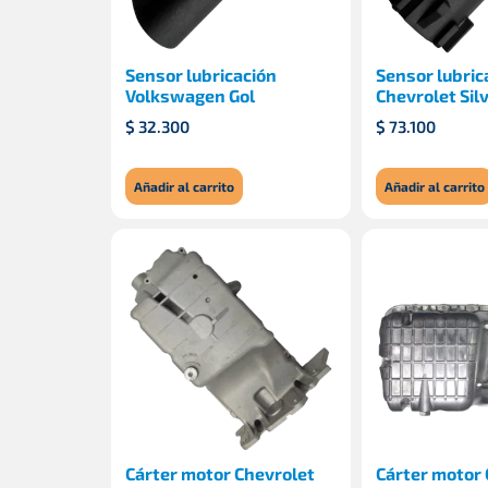
Sensor lubricación
Sensor lubric
Volkswagen Gol
Chevrolet Sil
$
32.300
$
73.100
Añadir al carrito
Añadir al carrito
Cárter motor Chevrolet
Cárter motor 