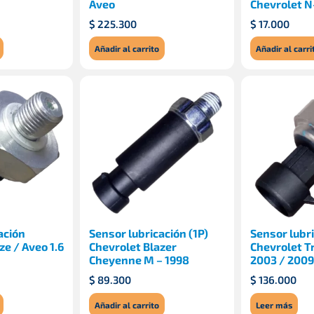
Aveo
Chevrolet 
$
225.300
$
17.000
Añadir al carrito
Añadir al carri
ación
Sensor lubricación (1P)
Sensor lubr
ze / Aveo 1.6
Chevrolet Blazer
Chevrolet Tr
Cheyenne M – 1998
2003 / 2009
$
89.300
$
136.000
Añadir al carrito
Leer más