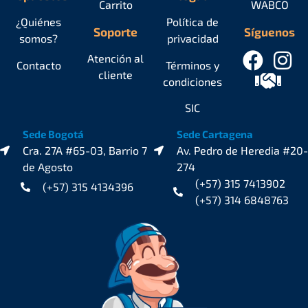
Carrito
WABCO
¿Quiénes
Política de
Soporte
Síguenos
somos?
privacidad
Atención al
Contacto
Términos y
cliente
condiciones
SIC
Sede Bogotá
Sede Cartagena
Cra. 27A #65-03, Barrio 7
Av. Pedro de Heredia #20-
de Agosto
274
(+57) 315 7413902
(+57) 315 4134396
(+57) 314 6848763