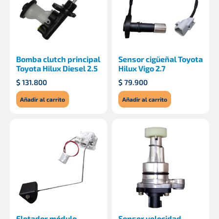
Bomba clutch principal
Sensor cigüeñal Toyota
Toyota Hilux Diesel 2.5
Hilux Vigo 2.7
$
131.800
$
79.900
Añadir al carrito
Añadir al carrito
Flotador módulo
Sensor velocidad