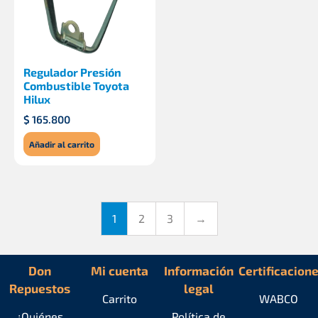
Regulador Presión
Combustible Toyota
Hilux
$
165.800
Añadir al carrito
1
2
3
→
Don
Mi cuenta
Información
Certificacion
Repuestos
legal
Carrito
WABCO
¿Quiénes
Política de