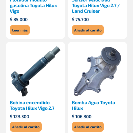
gasolina Toyota Hilux
Toyota Hilux Vigo 2.7 /
Vigo
Land Cruiser
$
85.000
$
75.700
Leer más
Añadir al carrito
Bobina encendido
Bomba Agua Toyota
Toyota Hilux Vigo 2.7
Hilux
$
123.300
$
106.300
Añadir al carrito
Añadir al carrito