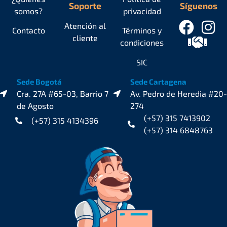
Soporte
Síguenos
somos?
privacidad
Atención al
Contacto
Términos y
cliente
condiciones
SIC
Sede Bogotá
Sede Cartagena
Cra. 27A #65-03, Barrio 7
Av. Pedro de Heredia #20-
de Agosto
274
(+57) 315 7413902
(+57) 315 4134396
(+57) 314 6848763