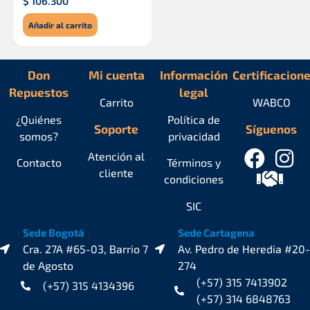
$
106.300
Añadir al carrito
Don
Mi cuenta
Información
Certificacion
Repuestos
legal
Carrito
WABCO
¿Quiénes
Política de
Soporte
Síguenos
somos?
privacidad
Atención al
Contacto
Términos y
cliente
condiciones
SIC
Sede Bogotá
Sede Cartagena
Cra. 27A #65-03, Barrio 7
Av. Pedro de Heredia #20-
de Agosto
274
(+57) 315 7413902
(+57) 315 4134396
(+57) 314 6848763