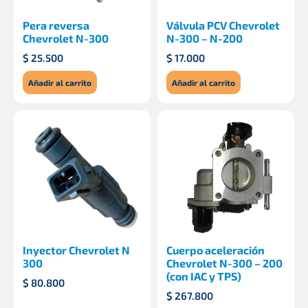
Pera reversa
Válvula PCV Chevrolet
Chevrolet N-300
N-300 – N-200
$
25.500
$
17.000
Añadir al carrito
Añadir al carrito
Inyector Chevrolet N
Cuerpo aceleración
300
Chevrolet N-300 – 200
(con IAC y TPS)
$
80.800
$
267.800