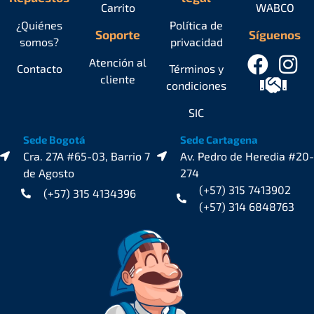
Carrito
WABCO
¿Quiénes
Política de
Soporte
Síguenos
somos?
privacidad
Atención al
Contacto
Términos y
cliente
condiciones
SIC
Sede Bogotá
Sede Cartagena
Cra. 27A #65-03, Barrio 7
Av. Pedro de Heredia #20-
de Agosto
274
(+57) 315 7413902
(+57) 315 4134396
(+57) 314 6848763