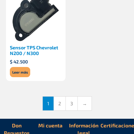
Sensor TPS Chevrolet
N200 / N300
$
42.500
Leer más
1
2
3
→
Don
Mi cuenta
Información
Certificacion
Repuestos
legal