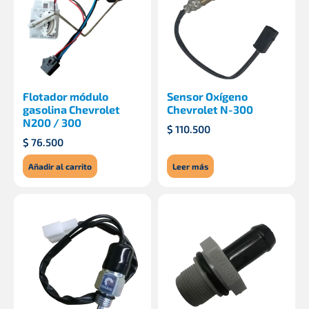
Flotador módulo
Sensor Oxígeno
gasolina Chevrolet
Chevrolet N-300
N200 / 300
$
110.500
$
76.500
Añadir al carrito
Leer más