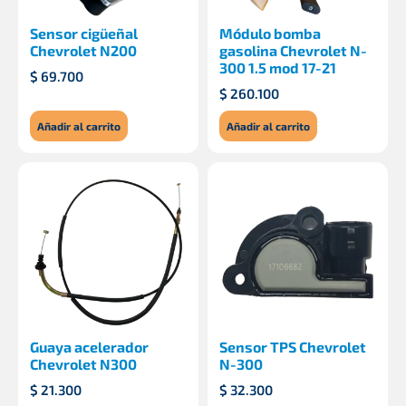
Sensor cigüeñal
Módulo bomba
Chevrolet N200
gasolina Chevrolet N-
300 1.5 mod 17-21
$
69.700
$
260.100
Añadir al carrito
Añadir al carrito
Guaya acelerador
Sensor TPS Chevrolet
Chevrolet N300
N-300
$
21.300
$
32.300