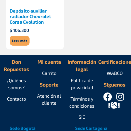
Depósito auxiliar
radiador Chevrolet
Corsa Evolution
$
106.300
Leer más
Don
Mi cuenta
Información
Certificacion
Repuestos
legal
Carrito
WABCO
¿Quiénes
Política de
Soporte
Síguenos
somos?
privacidad
Atención al
Contacto
Términos y
cliente
condiciones
SIC
Sede Bogotá
Sede Cartagena