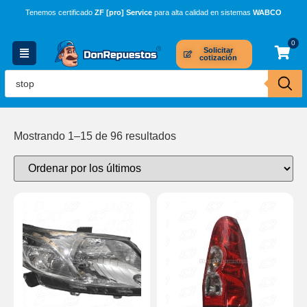
Tenemos certificado
ZF [pro] Service
para alta calidad en sistemas
WABCO
0
Solicitar
cotización
Mostrando 1–15 de 96 resultados