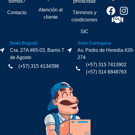
somos?
privacidad
Atención al
Contacto
Términos y
cliente
condiciones
SIC
Sede Bogotá
Sede Cartagena
Cra. 27A #65-03, Barrio 7
Av. Pedro de Heredia #20-
de Agosto
274
(+57) 315 7413902
(+57) 315 4134396
(+57) 314 6848763