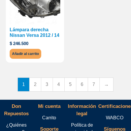
Lámpara derecha
Nissan Versa 2012 / 14
$
246.500
Añadir al carrito
1
2
3
4
5
6
7
→
Don
Mi cuenta
Información
Certificacione
Repuestos
legal
Carrito
WABCO
¿Quiénes
Política de
Soporte
Síguenos